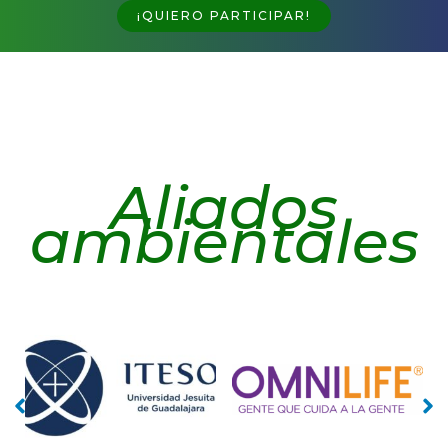
¡QUIERO PARTICIPAR!
Aliados
ambientales
No
No