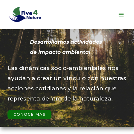
Skip
to
content
Desarrollamos actividades
de impacto ambiental
Las dinámicas socio-ambientales nos
ayudan a crear un vínculo con nuestras
acciones cotidianas y la relación que
representa dentro de la naturaleza.
CONOCE MÁS