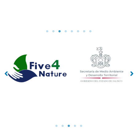
No
No